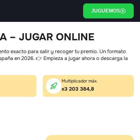
JUGUEMOS
A – JUGAR ONLINE
nto exacto para salir y recoger tu premio. Un formato
España en 2026. 👉 Empieza a jugar ahora o descarga la
Multiplicador máx.
x3 203 384,8