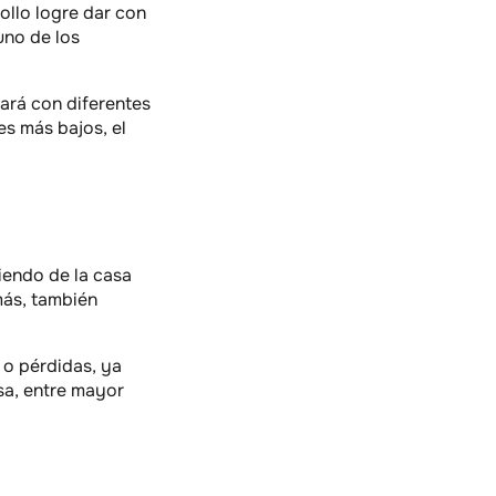
ollo logre dar con
uno de los
tará con diferentes
es más bajos, el
iendo de la casa
más, también
 o pérdidas, ya
nsa, entre mayor