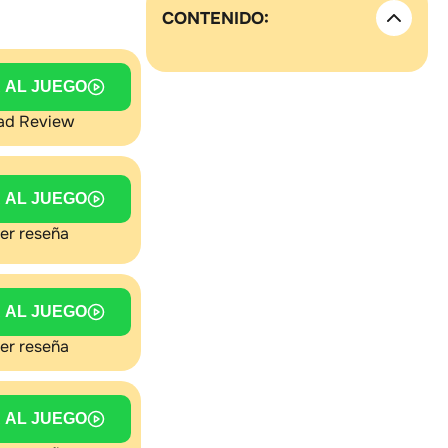
CONTENIDO:
 AL JUEGO
ad Review
 AL JUEGO
er reseña
 AL JUEGO
er reseña
 AL JUEGO