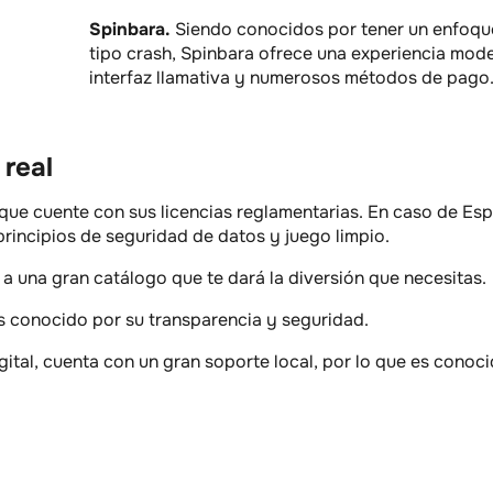
Spinbara.
Siendo conocidos por tener un enfoque
tipo crash, Spinbara ofrece una experiencia moder
interfaz llamativa y numerosos métodos de pago
 real
s que cuente con sus licencias reglamentarias. En caso de E
principios de seguridad de datos y juego limpio.
 a una gran catálogo que te dará la diversión que necesitas.
s conocido por su transparencia y seguridad.
gital, cuenta con un gran soporte local, por lo que es conoc