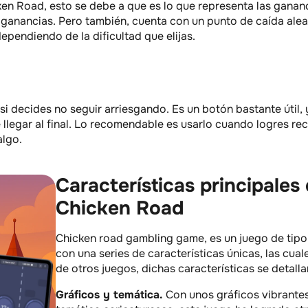
cken Road, esto se debe a que es lo que representa las ganan
as ganancias. Pero también, cuenta con un punto de caída ale
ependiendo de la dificultad que elijas.
si decides no seguir arriesgando. Es un botón bastante útil,
llegar al final. Lo recomendable es usarlo cuando logres re
algo.
Características principales
Chicken Road
Chicken road gambling game, es un juego de tipo
con una series de características únicas, las cuale
de otros juegos, dichas características se detalla
Gráficos y temática.
Con unos gráficos vibrante